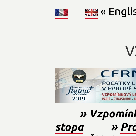
« Engli
V
»
Vzpomínk
stopa
»
Prá