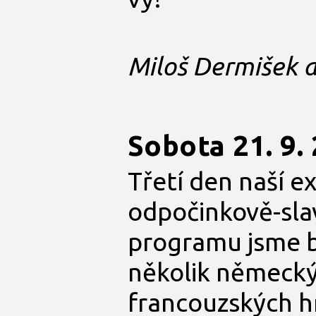
Miloš Dermišek a
Sobota 21. 9.
Třetí den naší e
odpočinkově-sla
programu jsme b
několik německýc
francouzských hr