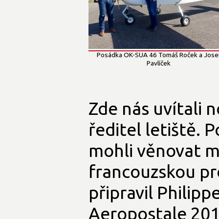
Posádka OK-SUA 46 Tomáš Roček a Jose
Pavlíček
Zde nás uvítali 
ředitel letiště. 
mohli věnovat ma
francouzskou p
připravil Philipp
Aeropostale 201