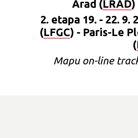
Arad (
LRAD
)
2. etapa 19. - 22. 9.
(
LFGC
) - Paris-Le P
(
Mapu on-line tra
Versi