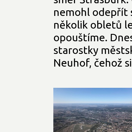
nemohl odepřít 
několik obletů le
opouštíme. Dnes 
starostky městsk
Neuhof, čehož s