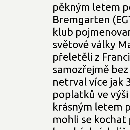
pěkným letem po
Bremgarten (EGTG
klub pojmenova
světové války M
přeletěli z Fran
samozřejmě bez 
netrval více jak
poplatků ve výši
krásným letem p
mohli se kochat