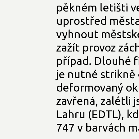
pěkném letišti v
uprostřed města.
vyhnout městské
zažít provoz zác
případ. Dlouhé f
je nutné strikně
deformovaný okru
zavřená, zalétli
Lahru (EDTL), kd
747 v barvách m