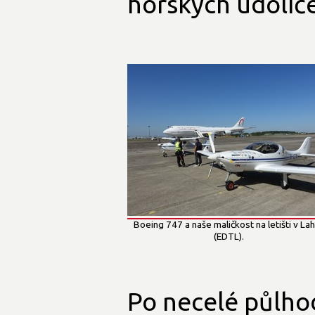
horských údolíče
Boeing 747 a naše maličkost na letišti v La
(EDTL).
Po necelé půlhod