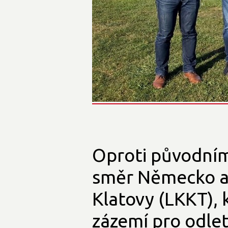
Oproti původní
směr Německo a F
Klatovy (LKKT),
zázemí pro odle