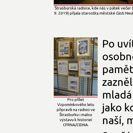
Štrasburská radnice, kde nás v pátek večer 
9. 2019) přijala starostka městské části Neu
Po uví
osobno
pamětn
zazněl
mladá 
Pro přílet
jako k
Vzpomínkového letu
připravili na radnici ve
Štrasburku i malou
naší, m
výstavu k historieí
CFRNA/CIDNA.