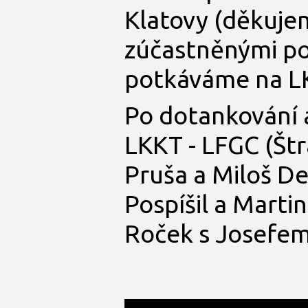
Klatovy (děkujem
zúčastněnými p
potkáváme na LK
Po dotankování a
LKKT - LFGC (Štr
Pruša a Miloš D
Pospíšil a Mart
Roček s Josefe