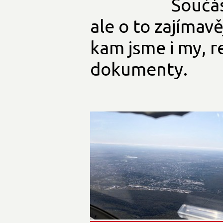
Součás
ale o to zajímav
kam jsme i my, r
dokumenty.