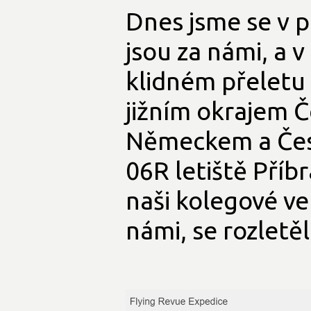
Dnes jsme se v p
jsou za námi, a v
klidném přeletu
jižním okrajem Č
Německem a Česk
06R letiště Příb
naši kolegové ve 
námi, se rozletě