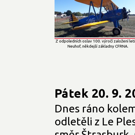
Z odpoledních oslav 100. výročí založení let
Neuhof, někdejší základny CFRNA.
Pátek 20. 9. 2
Dnes ráno kolem
odletěli z Le Ple
směr Štrasburk