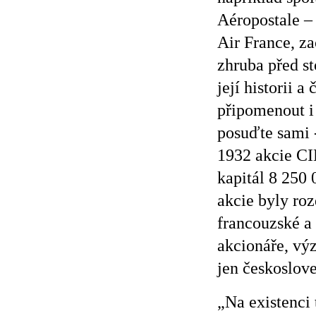
Aéropostale –
Air France, za
zhruba před st
její historii a
připomenout i
posuďte sami -
1932 akcie CI
kapitál 8 250 
akcie byly ro
francouzské a
akcionáře, vý
jen českoslove
„Na existenci 