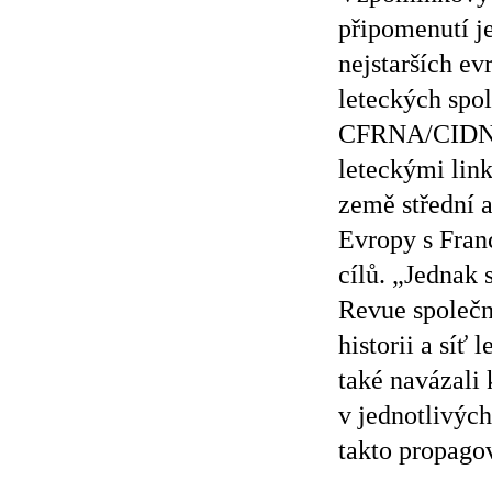
připomenutí j
nejstarších e
leteckých spol
CFRNA/CIDNA
leteckými lin
země střední 
Evropy s Fran
cílů. „Jednak 
Revue společn
historii a sí
také navázali
v jednotlivýc
takto propagov