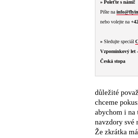
» Poleťte s námi!
Pište na
info@flyin
nebo volejte na
+42
»
Sledujte speciál
C
Vzpomínkový let - 
Česká stopa
důležité považ
chceme pokusit
abychom i na t
navzdory své n
Že zkrátka mám