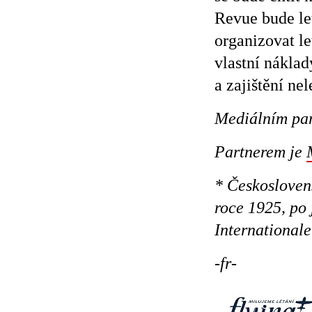
Revue bude le
organizovat le
vlastní nákla
a zajištění n
Mediálním par
Partnerem je
* Českoslovens
roce 1925, po
International
-fr-