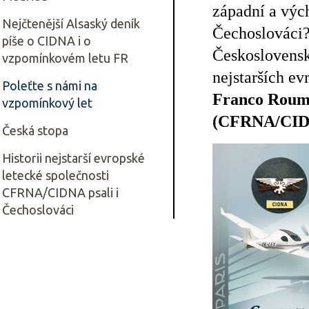
západní a výc
Nejčtenější Alsaský deník
Čechoslováci? 
píše o CIDNA i o
Českoslovens
vzpomínkovém letu FR
nejstarších e
Poleťte s námi na
Franco Rouma
vzpomínkový let
(CFRNA/CI
Česká stopa
Historii nejstarší evropské
letecké společnosti
CFRNA/CIDNA psali i
Čechoslováci