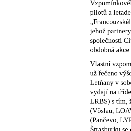
Vzpomínkovéh
pilotů a leta
„Francouzskéh
jehož partnery
společnosti C
obdobná akce n
Vlastní vzpomí
už řečeno výše
Letňany v sobo
vydají na tří
LRBS) s tím, ž
(Vöslau, LOAV
(Pančevo, LYP
Štrasburku se 