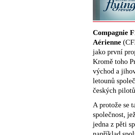
Compagnie Fr
Aérienne
(CFR
jako první pro
Kromě toho Pr
východ a jihov
letounů spole
českých pilotů
A protože se t
společnost, je
jedna z pěti s
například spol