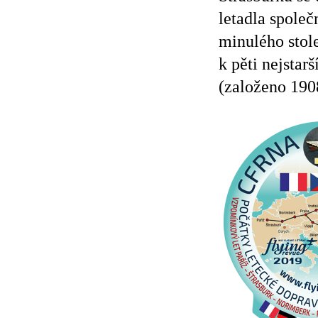
letadla společ
minulého stole
k pěti nejstar
(založeno 190