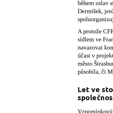
během oslav st
Dermišek, jen
spoluorganiz
A protože CF
sídlem ve Fra
navazovat kont
účast v proje
město Štrasbu
působila, či 
Let ve st
společno
Vzpomínkový 