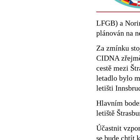
LFGB) a Nori
plánován na ne
Za zmínku stoj
CIDNA zřejmě 
cestě mezi Št
letadlo bylo 
letišti Innsbr
Hlavním bodem
letiště Štrasb
Účastnit vzpo
se bude chtít k