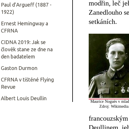
modřin, leč je
Paul d’Argueff (1887 -
Zanedlouho se
1922)
setkáních.
Ernest Hemingway a
CFRNA
CIDNA 2019: Jak se
člověk stane ze dne na
den badatelem
Gaston Durmon
CFRNA v tištěné Flying
Revue
Albert Louis Deullin
Maurice Noguès v mla
Zdroj: Wikimedia
francouzským 
Deullinem, je