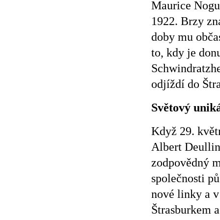
Maurice Noguès
1922. Brzy zn
doby mu občas
to, kdy je don
Schwindratzhe
odjíždí do Št
Světový uniká
Když 29. květn
Albert Deulli
zodpovědný mu
společnosti půs
nové linky a v
Štrasburkem a