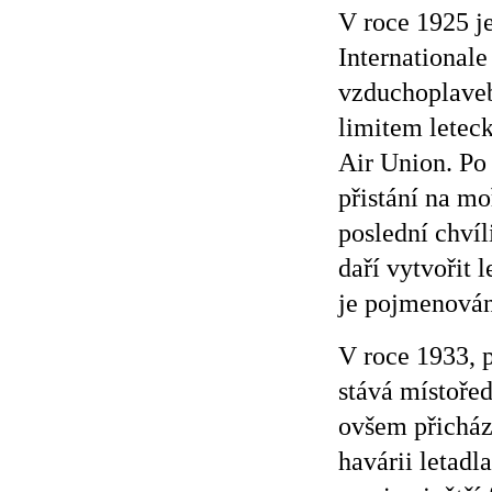
V roce 1925 
International
vzduchoplaveb
limitem leteck
Air Union. Po
přistání na m
poslední chvíl
daří vytvořit 
je pojmenován
V roce 1933, p
stává místořed
ovšem přichází
havárii letadl