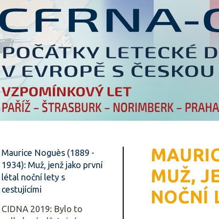
MAURICE
Maurice Noguès (1889 -
1934): Muž, jenž jako první
MUŽ, J
létal noční lety s
cestujícími
NOČNÍ 
CIDNA 2019: Bylo to