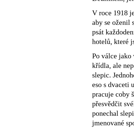
V roce 1918 j
aby se oženil 
psát každoden
hotelů, které 
Po válce jako 
křídla, ale ne
slepic. Jednoh
eso s dvaceti 
pracuje coby 
přesvědčit sv
ponechal slepi
jmenované spo