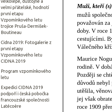
velkolepé, důstojné a
Muži, kteří 
velmi přátelské, hodnotí
první etapu
mužů společno
Vzpomínkového letu
považován za 
trojice Pruša-Dermišek-
doby. V roce 1
Boutineau
cestujícími. B
Cidna 2019: Fotogalerie z
Válečného kří
první etapy
Vzpomínkového letu
Maurice Noguè
CIDNA 2019
rodině. V dobá
Program vzpomínkového
Později se cht
letu
důvodů nebyl 
Expedici CIDNA 2019
utěšila, věno
podpoří i česká pobočka
jej však obrat
francouzské společnosti
roce 1909 přem
Latécoère