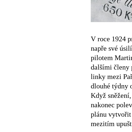
V roce 1924 p
napře své úsil
pilotem Marti
dalšími členy
linky mezi Pař
dlouhé týdny 
Když sněžení,
nakonec poleví
plánu vytvořit
mezitím upušt