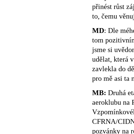
přinést růst zá
to, čemu věnu
MD
: Dle méh
tom pozitivní
jsme si uvědo
udělat, která 
zavlekla do děj
pro mě asi ta 
MB:
Druhá eta
aeroklubu na 
Vzpomínkového
CFRNA/CIDNA a
pozvánky na r