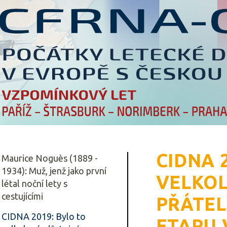
CIDNA 
Maurice Noguès (1889 -
1934): Muž, jenž jako první
VELKOL
létal noční lety s
cestujícími
PŘÁTEL
CIDNA 2019: Bylo to
ETAPU