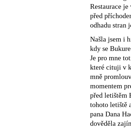
Restaurace je
před příchodem
odhadu stran j
Našla jsem i h
kdy se Bukureš
Je pro mne toti
které cituji 
mně promlouva
momentem pr
před letištěm
tohoto letiště
pana Dana Had
dověděla zajím