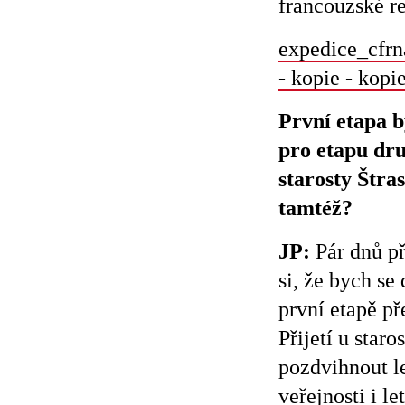
francouzské r
expedice_cfrn
- kopie - kopi
První etapa b
pro etapu dru
starosty Štra
tamtéž
?
JP:
Pár dnů př
si, že bych se
první etapě př
Přijetí u sta
pozdvihnout le
veřejnosti i 