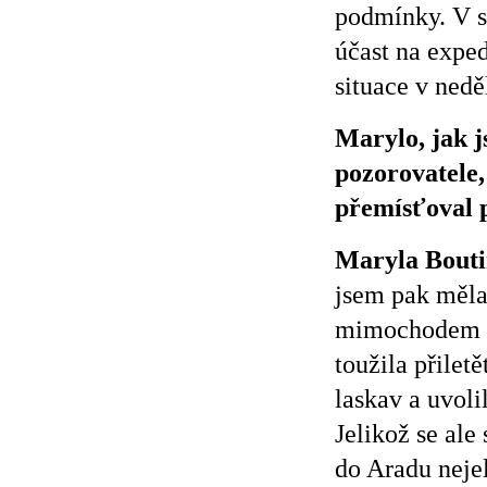
podmínky. V so
účast na exped
situace v nedě
Marylo, jak js
pozorovatele,
přemís
ť
oval 
Maryla Bouti
jsem pak měla
mimochodem dv
toužila přile
laskav a uvoli
Jelikož se ale
do Aradu neje